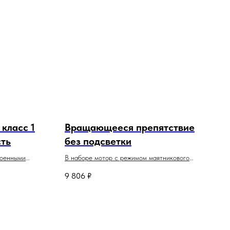
 класс 1
Вращающееся препятствие
сть
без подсветки
роенными
В наборе мотор с режимом маятникового
поворота на 180 градусов.
9 806
₽
Для класса вупов 75 мм
 трубки,