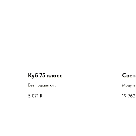
Куб 75 класс
Свет
Без подсветки
Модуль
Ширина пролета 60см
светоди
5 071
₽
19 763
В наборе: крепления, трубки с
Ширина
навигационными отметками диаметром 25мм
В набор
подпитк