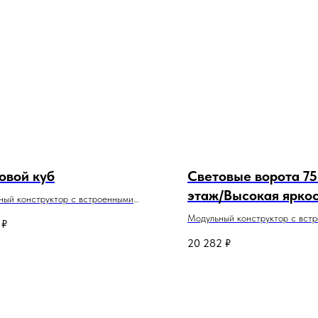
овой куб
Световые ворота 75
этаж/Высокая ярко
ный конструктор с встроенными
одами в каждую трубку.
Модульный конструктор с вст
₽
 пролета 60см
светодиодами в каждую трубку.
20 282
₽
е: крепления, световые трубки, две
Ширина пролета 60см
и, контроллер с режимами
В наборе: крепления, световые
контроллер с режимами